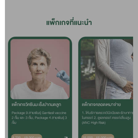
แพ็กเกจที่แนะนำ
แพ็กเกจวัคซีนมะเร็งปากมดลูก
แพ็กเกจคลอดเหมาจ่าย
Package 9 สายพันธุ์ Gardasil vaccine
1. ให้บริการตรวจวินิจฉัยและรักษาทารก
2 เข็ม และ 3 เข็ม, Package 4 สายพันธุ์ 3
ในครรภ์ 2. ดูแลครรภ์ ครรภ์เสี่ยงสูง
เข็ม
(ANC High Risk)
8,700 - 19,000 บาท
35,000 - 55,000 บาท