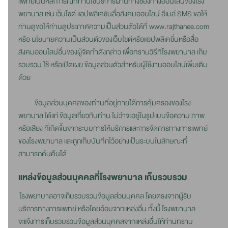
แพทย์เป็นหลัก กรณีที่ท่านใช้บริการผ่านทางช่องทางออนไลน์ของโรง
พยาบาล เช่น เว็บไซต์ แอปพลิเคชันสื่อสังคมออนไลน์ อีเมล์ SMS ขอให้
ท่านดูขอให้ท่านดูประกาศความเป็นส่วนตัวได้ที่ www.rajthanee.com
หรือ นโยบายความเป็นส่วนตัวของเว็บไซต์หรือแอปพลิเคชั่นหรือสื่อ
สังคมออนไลน์อื่นของผู้จัดทำดังกล่าว เพื่อทราบวิธีที่โรงพยาบาล เก็บ
รวบรวม ใช้ หรือเปิดเผย ข้อมูลส่วนตัวสำหรับผู้ใช้งานออนไลน์เพิ่มเติม
ด้วย
ข้อมูลส่วนบุคคลของท่านที่อยู่ภายใต้การคุ้มครองของโรง
พยาบาล ได้แก่ ข้อมูลเกี่ยวกับท่าน ไม่ว่าจะอยู่ในรูปแบบข้อความ ภาพ
หรือเสียง ที่เกิดขึ้นจากระบบการให้บริการและการจัดการทางการแพทย์
ของโรงพยาบาล และถูกเก็บบันทึกไว้อย่างเป็นระบบในลักษณะที่
สามารถค้นคืนได้
แหล่งข้อมูลส่วนบุคคลที่โรงพยาบาล เก็บรวบรวม
โรงพยาบาลอาจเก็บรวบรวมข้อมูลส่วนบุคคล โดยตรงจากผู้รับ
บริการทางการแพทย์ หรือโดยอ้อมจากแหล่งอื่น ทั้งนี้ โรงพยาบาล
จะแจ้งการเก็บรวบรวมข้อมูลส่วนบุคคลจากแหล่งอื่นให้ท่านทราบ