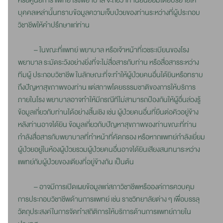
หรือศูนย์การ แพทย์ โรงพยาบาล จะถือว่าท่านยินยอมโดยปริยายให้
บุคคลเหล่านั้นทราบข้อมูลความเจ็บป่วยของท่านระหว่างที่ผู้ประกอบ
วิชาชีพให้คำปรึกษาแก่ท่าน
– ในขณะที่แพทย์ พยาบาล หรือเจ้าหน้าที่เวชระเบียนของโรง
พยาบาล ระมัดระวังอย่างยิ่งที่จะไม่สื่อสารกับท่าน หรือสื่อสารระหว่าง
ทีมผู้ ประกอบวิชาชีพ ในลักษณะที่จะทำให้ผู้ป่วยคนอื่นได้ยินหรือทราบ
ถึงปัญหาสุขภาพของท่าน แต่สภาพโดยธรรมชาติของการให้บริการ
ภายในโรง พยาบาลอาจทำให้มีกรณีทีไม่สามารถป้องกันให้ผู้อื่นล่วงรู้
ข้อมูลเกี่ยวกับท่านได้อย่างสิ้นเชิง เช่น ผู้ป่วยคนอื่นที่ยืนต่อคิวอยู่ข้าง
หลังท่านอาจได้ยิน ข้อมูลเกี่ยวกับปัญหาสุขภาพของท่านขณะที่ท่าน
กำลังสื่อสารกับพยาบาลที่ทำหน้าที่คัดกรอง หรือหากแพทย์กำลังเยี่ยม
ผู้ป่วยอยู่ในห้องผู้ป่วยรวมผู้ป่วยคนอื่นอาจได้ยินเสียงสนทนาระหว่าง
แพทย์กับผู้ป่วยของเตียงที่อยู่ข้างกัน เป็นต้น
– อาจมีการเปิดเผยข้อมูลแก่สภาวิชาชีพหรือองค์การควบคุม
การประกอบวิชาชีพด้านการแพทย์ เช่น ราชวิทยาลัยต่าง ๆ เพื่อบรรลุ
วัตถุประสงค์ในการจัดทำสถิติการให้บริการด้านการแพทย์ภายใน