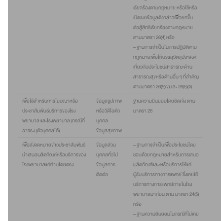
เรียกร้องตามกฎหมาย หรือใช้หรือ
เปิดเผยข้อมูลดังกล่าวเพื่อยกขึ้น
ต่อสู้สิทธิเรียกร้องตามกฎหมาย
ตามมาตรา 26(4) หรือ
– ฐานการจำเป็นในการปฏิบัติตาม
กฎหมายเพื่อให้บรรลุวัตถุประสงค์
เกี่ยวกับประโยชน์สาธารณะด้าน
สาธารณสุขหรือด้านอื่น ๆ ที่สำคัญ
ตามมาตรา 26(5)(ข) และ 26(5)(จ)
เพื่อใช้สำหรับการโฆษณาหรือ
ข้อมูลรูปภาพ
ฐานความยินยอมโดยชัดแจ้ง ตาม
ประชาสัมพันธ์บริการของโรง
หรือวิดีโอตัว
มาตรา 26
พยาบาล และโรงพยาบาล (กรณีที่
บุคคล
อาจระบุตัวบุคคลได้)
ข้อมูลสุขภาพ
เพื่อส่งจดหมายข่าวประชาสัมพันธ์
ข้อมูลส่วน
– ฐานการจำเป็นเพื่อประโยชน์โดย
นำเสนอผลิตภัณฑ์หรือบริการของ
บุคคลทั่วไป
ชอบด้วยกฎหมายสำหรับการเสนอ
โรงพยาบาลแก่ท่านโดยตรง
ข้อมูลการ
ผลิตภัณฑ์และ/หรือบริการให้แก่
ติดต่อ
ผู้รับบริการทางการแพทย์ ซึ่งเคยใช้
บริการทางการแพทย์ภายในโรง
พยาบาลมาก่อน ตาม มาตรา 24(5)
หรือ
– ฐานความยินยอมในกรณีที่ไม่เคย