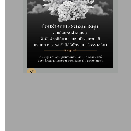
คลินิกโรคภูมิแพ้และภูมิคุ้มกัน
ศูนย์จักษุ
ภูมิแพ้คืออะไร? ทำไมคน
สาเหตุต้อกระจกในผู้สูง
ยุคนี้เป็นกันมากขึ้น
อายุ รู้ก่อนป้องกันได้
ศูนย์จักษุ
ศูนย์จักษุ
สายตาพร่ามัว
ต้อกระจก เป็นแล้วหาย
ต้อกระจกหรือไม่? รู้เท่า
ไหม? เข้าใจแนวทาง