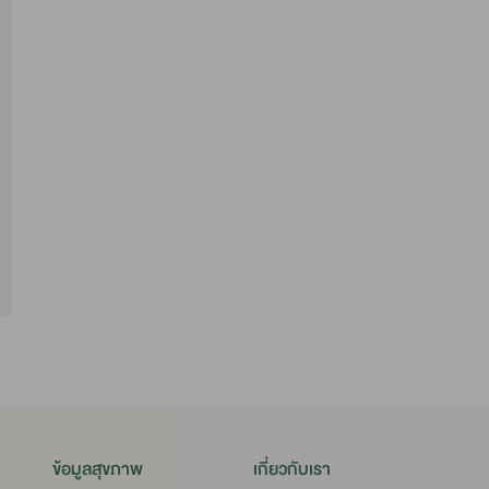
9
ศัพท์ 035-335555-71 หรือ 1446
5-335555 ต่อ 878
RJH@rajthanee.com
ข้อมูลสุขภาพ
เกี่ยวกับเรา