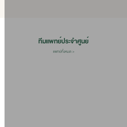
ทีมแพทย์ประจำศูนย์
แพทย์ทั้งหมด >
นพ.วีระเดช เลิศดำรงค์ลักษณ์
นพ.สรวินท์ ตุลยะเสถียร
น
ศัลยศาสตร์
สูตินรีเวช