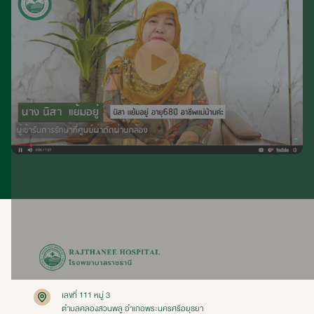
เลขที่ 111 หมู่ 3
ตำบลคลองสวนพลู อำเภอพระนครศรีอยุธยา