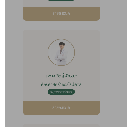
รายละเอียด
นพ.ศุภวิชญ์ พัฒชนะ
ศัลยศาสตร์/ ออร์โธปิดิกส์
อนุสาขากระดูกสันหลัง
รายละเอียด