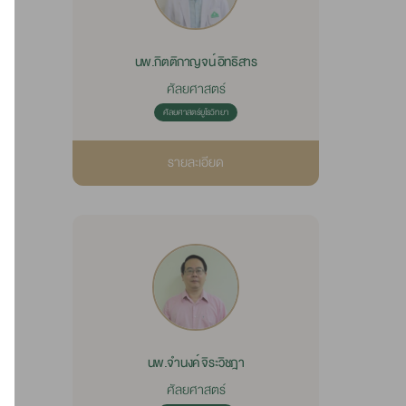
นพ.กิตติกาญจน์ อิทธิสาร
ศัลยศาสตร์
ศัลยศาสตร์ยูโรวิทยา
รายละเอียด
นพ.จำนงค์ จิระวิชฎา
ศัลยศาสตร์