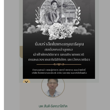
นพ.อาทิตย์ ภูเกียรติก้อง
ศัลยศาสตร์
ผ่าตัดส่องกล้องศัลยศาสตร์ทั่วไป (MIS)
รายละเอียด
นพ.สันติ อังคณาโสภิต