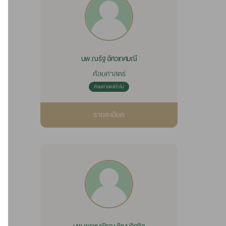
นพ.ณรัฐ อัศวเกศมณี
ศัลยศาสตร์
ศัลยศาสตร์ทั่วไป
รายละเอียด