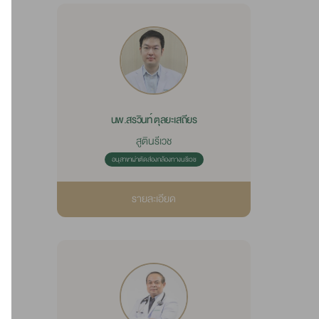
นพ.สรวินท์ ตุลยะเสถียร
สูตินรีเวช
อนุสาขาผ่าตัดส่องกล้องทางนรีเวช
รายละเอียด