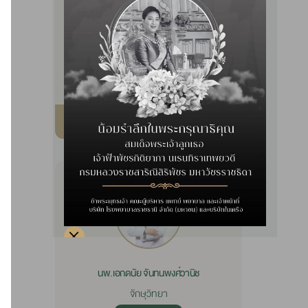
นพ.ทรงวุฒิ ออประเสริฐ
จักษุวิทยา
จักษุวิทยา
รายละเอียด
นพ.เอกดนัย จันทนพงศ์วานิช
จักษุวิทยา