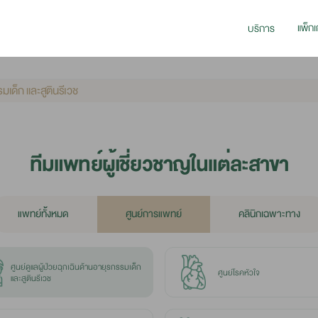
แพ็กเ
บริการ
รมเด็ก และสูตินรีเวช
ทีมแพทย์ผู้เชี่ยวชาญในแต่ละสาขา
แพทย์ท้ั้งหมด
ศูนย์การแพทย์
คลินิกเฉพาะทาง
ศูนย์ดูแลผู้ป่วยฉุกเฉินด้านอายุรกรรมเด็ก
ศูนย์โรคหัวใจ
และสูตินรีเวช