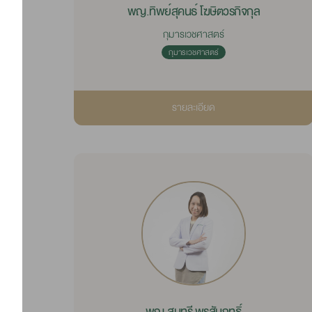
พญ.ทิพย์สุคนธ์ โฆษิตวรกิจกุล
กุมารเวชศาสตร์
กุมารเวชศาสตร์
รายละเอียด
พญ.สุนทรี พรสัมฤทธิ์