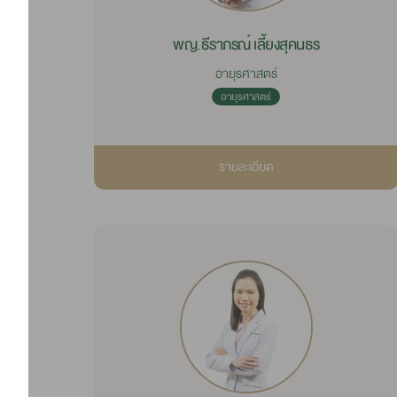
พญ.ธีราภรณ์ เลี้ยงสุคนธร
อายุรศาสตร์
อายุรศาสตร์
รายละเอียด