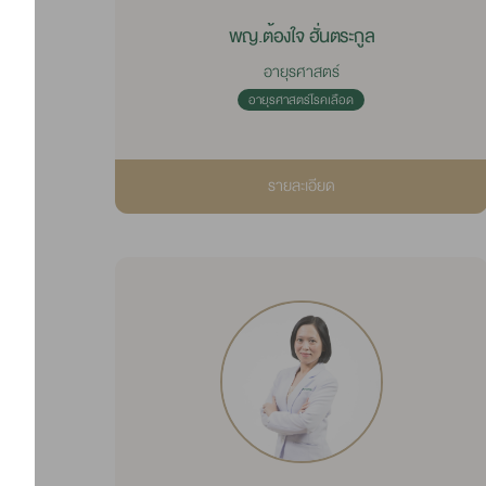
พญ.ต้องใจ ฮั่นตระกูล
อายุรศาสตร์
อายุรศาสตร์โรคเลือด
รายละเอียด