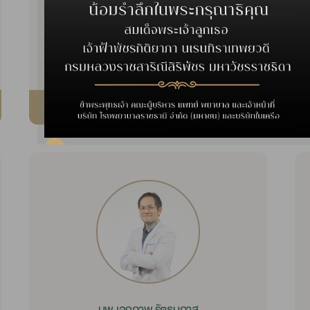
พญ.ณัฐกฤตา แช่มลำเจียก
กุมารเวชศาสตร์
กุมารเวชศาสตร์
รายละเอียด
นพ.เอกภาพ รัตธนภาส