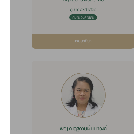
กุมารเวชศาสตร์
กุมารเวชศาสตร์
รายละเอียด
พญ.ณัฏฐกานต์ นนทวงค์