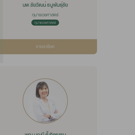
นพ.ชัยวัฒน์ ธนูพันธุ์ชัย
กุมารเวชศาสตร์
กุมารเวชศาสตร์
รายละเอียด
พญ.บุญมี ตั้งจิตธรรม