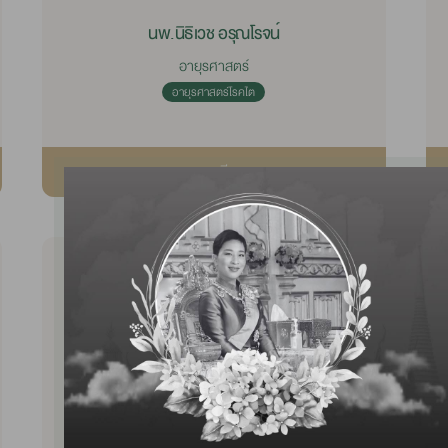
นพ.นิธิเวช อรุณโรจน์
อายุรศาสตร์
อายุรศาสตร์โรคไต
รายละเอียด