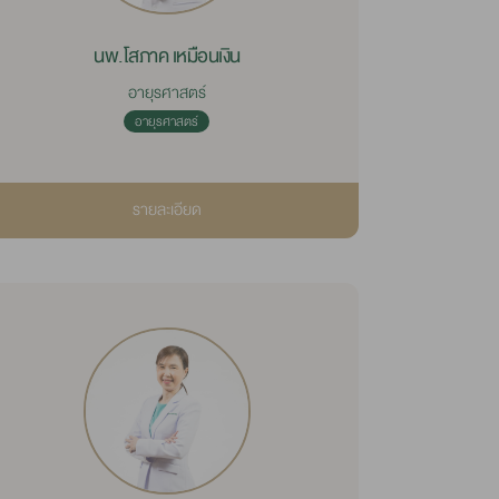
นพ.โสภาค เหมือนเงิน
อายุรศาสตร์
อายุรศาสตร์
รายละเอียด