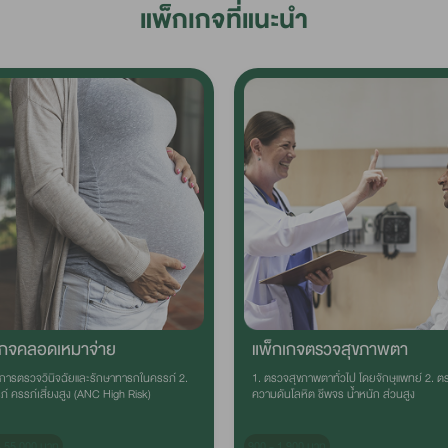
แพ็กเกจที่แนะนำ
เกจคลอดเหมาจ่าย
แพ็กเกจตรวจสุขภาพตา
ริการตรวจวินิจฉัยและรักษาทารกในครรภ์ 2.
1. ตรวจสุขภาพตาทั่วไป โดยจักษุแพทย์ 2. ต
ภ์ ครรภ์เสี่ยงสูง (ANC High Risk)
ความดันโลหิต ชีพจร น้ําหนัก ส่วนสูง
- 55,000 บาท
900 - 1,900 บาท