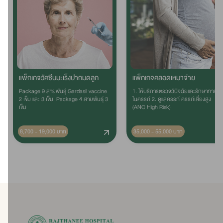
แพ็กเกจวัคซีนมะเร็งปากมดลูก
แพ็กเกจคลอดเหมาจ่าย
Package 9 สายพันธุ์ Gardasil vaccine
1. ให้บริการตรวจวินิจฉัยและรักษาทารก
2 เข็ม และ 3 เข็ม, Package 4 สายพันธุ์ 3
ในครรภ์ 2. ดูแลครรภ์ ครรภ์เสี่ยงสูง
เข็ม
(ANC High Risk)
8,700 - 19,000 บาท
35,000 - 55,000 บาท