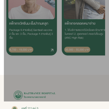
แพ็กเกจวัคซีนมะเร็งปากมดลูก
แพ็กเกจคลอดเหมาจ่าย
Package 9 สายพันธุ์ Gardasil vaccine
1. ให้บริการตรวจวินิจฉัยและรักษาทารก
2 เข็ม และ 3 เข็ม, Package 4 สายพันธุ์ 3
ในครรภ์ 2. ดูแลครรภ์ ครรภ์เสี่ยงสูง
เข็ม
(ANC High Risk)
8,700 - 19,000 บาท
35,000 - 55,000 บาท
เลขที่ 111 หมู่ 3