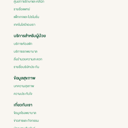
ศูนย์การรักษาและคลินิก
รายชื่อแพทย์
แพ็กเกจและโปรโมชั่น
เทคโนโลยีของเรา
บริการสำหรับผู้ป่วย
บริการห้องพัก
บริการรถพยาบาล
สิ่งอำนวยความสะดวก
รายชื่อบริษัทประกัน
ข้อมูลสุขภาพ
บทความสุขภาพ
ความประทับใจ
เกี่ยวกับเรา
ข้อมูลโรงพยาบาล
ข่าวสารและกิจกรรม