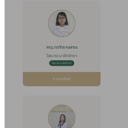
พญ.ภรภัทร หงษ์ทอง
โสต ศอ นาสิกวิทยา
โสต ศอ นาสิกวิทยา
รายละเอียด