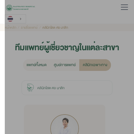
หน้าหลัก
รายชื่อแพทย์
คลินิกโสต ศอ นาสิก
ทีมแพทย์ผู้เชี่ยวชาญในแต่ละสาขา
แพทย์ท้ั้งหมด
ศูนย์การแพทย์
คลินิกเฉพาะทาง
คลินิกโสต ศอ นาสิก