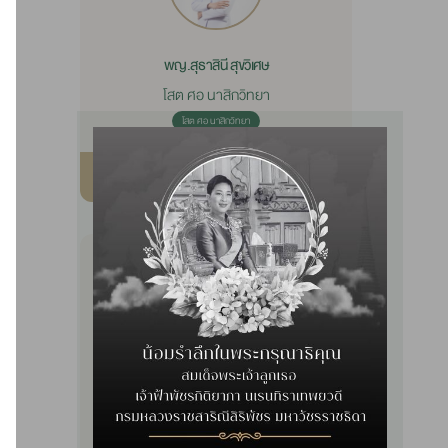
พญ.สุธาสินี สุขวิเศษ
โสต ศอ นาสิกวิทยา
โสต ศอ นาสิกวิทยา
รายละเอียด
พญ.บุษรา บุญบำรุง
โสต ศอ นาสิกวิทยา