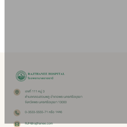
2024-03-25
บรรยากาศ “พิธีมอบประกาศนียบัตรการประชุมวิชาการ
ประจำปี HA National Forum” ครั้งที่ 24
เลขที่ 111 หมู่ 3
ตำบลคลองสวนพลู อำเภอพระนครศรีอยุธยา
จังหวัดพระนครศรีอยุธยา 13000
0-3533-5555-71 หรือ 1446
RJH@rajthanee.com